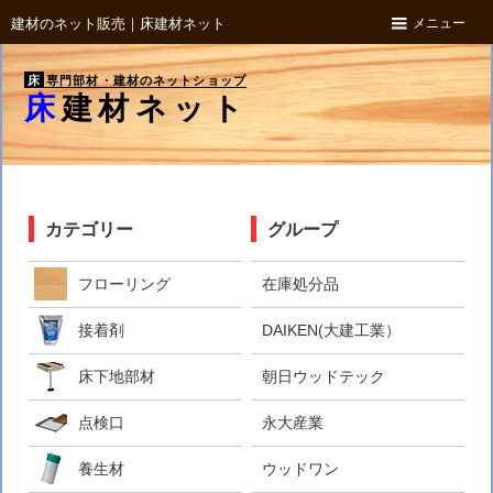
メニュー
建材のネット販売｜床建材ネット
床
専門部材・建材のネットショップ
床建材ネット
カテゴリー
グループ
フローリング
在庫処分品
接着剤
DAIKEN(大建工業）
床下地部材
朝日ウッドテック
点検口
永大産業
養生材
ウッドワン