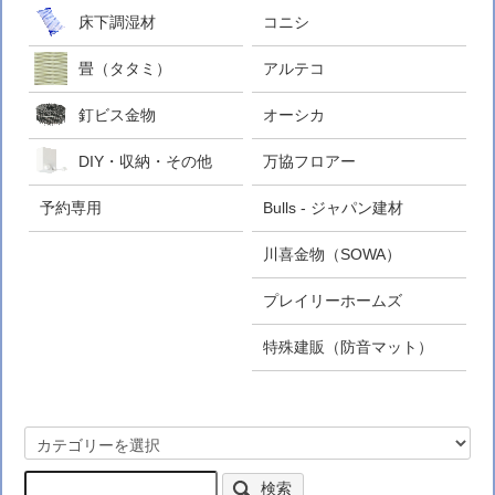
床下調湿材
コニシ
畳（タタミ）
アルテコ
釘ビス金物
オーシカ
DIY・収納・その他
万協フロアー
予約専用
Bulls - ジャパン建材
川喜金物（SOWA）
プレイリーホームズ
特殊建販（防音マット）
検索