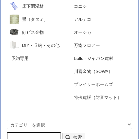
床下調湿材
コニシ
畳（タタミ）
アルテコ
釘ビス金物
オーシカ
DIY・収納・その他
万協フロアー
予約専用
Bulls - ジャパン建材
川喜金物（SOWA）
プレイリーホームズ
特殊建販（防音マット）
検索