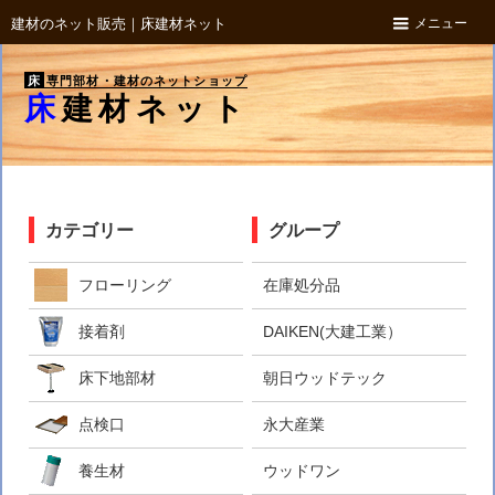
メニュー
建材のネット販売｜床建材ネット
床
専門部材・建材のネットショップ
床建材ネット
カテゴリー
グループ
フローリング
在庫処分品
接着剤
DAIKEN(大建工業）
床下地部材
朝日ウッドテック
点検口
永大産業
養生材
ウッドワン