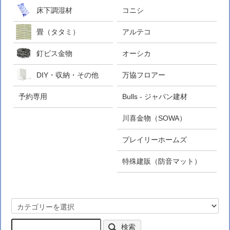
床下調湿材
コニシ
畳（タタミ）
アルテコ
釘ビス金物
オーシカ
DIY・収納・その他
万協フロアー
予約専用
Bulls - ジャパン建材
川喜金物（SOWA）
プレイリーホームズ
特殊建販（防音マット）
検索