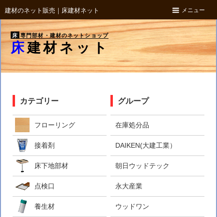
メニュー
建材のネット販売｜床建材ネット
床
専門部材・建材のネットショップ
床建材ネット
カテゴリー
グループ
フローリング
在庫処分品
接着剤
DAIKEN(大建工業）
床下地部材
朝日ウッドテック
点検口
永大産業
養生材
ウッドワン