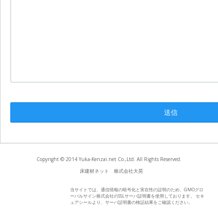
Copyright © 2014 Yuka-Kenzai.net Co.,Ltd. All Rights Reserved.
床建材ネット 株式会社大晃
当サイトでは、通信情報の暗号化と実在性の証明のため、GMOグロ
ーバルサイン株式会社のSSLサーバ証明書を使用しております。 セキ
ュアシールより、サーバ証明書の検証結果をご確認ください。