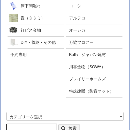
床下調湿材
コニシ
畳（タタミ）
アルテコ
釘ビス金物
オーシカ
DIY・収納・その他
万協フロアー
予約専用
Bulls - ジャパン建材
川喜金物（SOWA）
プレイリーホームズ
特殊建販（防音マット）
検索