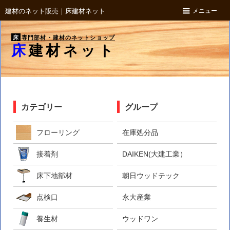
メニュー
建材のネット販売｜床建材ネット
床
専門部材・建材のネットショップ
床建材ネット
カテゴリー
グループ
フローリング
在庫処分品
接着剤
DAIKEN(大建工業）
床下地部材
朝日ウッドテック
点検口
永大産業
養生材
ウッドワン