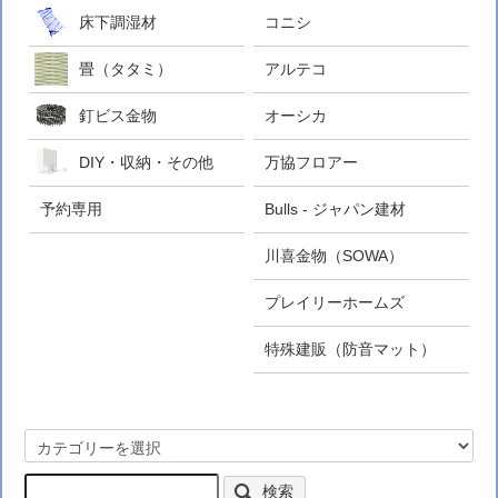
床下調湿材
コニシ
畳（タタミ）
アルテコ
釘ビス金物
オーシカ
DIY・収納・その他
万協フロアー
予約専用
Bulls - ジャパン建材
川喜金物（SOWA）
プレイリーホームズ
特殊建販（防音マット）
検索