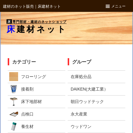
メニュー
建材のネット販売｜床建材ネット
床
専門部材・建材のネットショップ
床建材ネット
カテゴリー
グループ
フローリング
在庫処分品
接着剤
DAIKEN(大建工業）
床下地部材
朝日ウッドテック
点検口
永大産業
養生材
ウッドワン