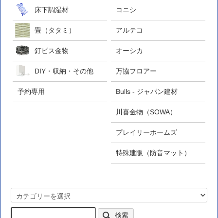
床下調湿材
コニシ
畳（タタミ）
アルテコ
釘ビス金物
オーシカ
DIY・収納・その他
万協フロアー
予約専用
Bulls - ジャパン建材
川喜金物（SOWA）
プレイリーホームズ
特殊建販（防音マット）
検索