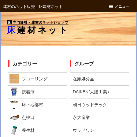
メニュー
建材のネット販売｜床建材ネット
床
専門部材・建材のネットショップ
床建材ネット
カテゴリー
グループ
フローリング
在庫処分品
接着剤
DAIKEN(大建工業）
床下地部材
朝日ウッドテック
点検口
永大産業
養生材
ウッドワン