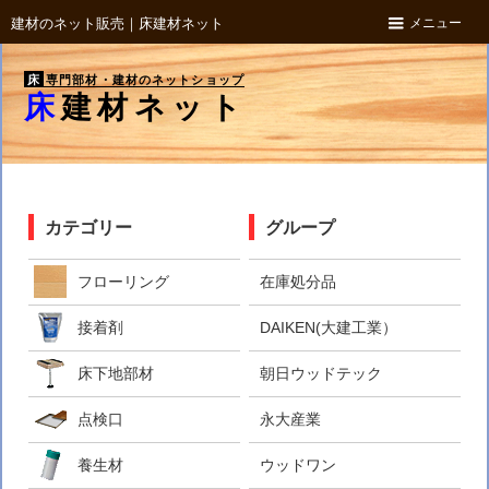
メニュー
建材のネット販売｜床建材ネット
床
専門部材・建材のネットショップ
床建材ネット
カテゴリー
グループ
フローリング
在庫処分品
接着剤
DAIKEN(大建工業）
床下地部材
朝日ウッドテック
点検口
永大産業
養生材
ウッドワン