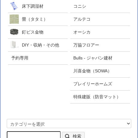
床下調湿材
コニシ
畳（タタミ）
アルテコ
釘ビス金物
オーシカ
DIY・収納・その他
万協フロアー
予約専用
Bulls - ジャパン建材
川喜金物（SOWA）
プレイリーホームズ
特殊建販（防音マット）
検索