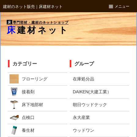
メニュー
建材のネット販売｜床建材ネット
床
専門部材・建材のネットショップ
床建材ネット
カテゴリー
グループ
フローリング
在庫処分品
接着剤
DAIKEN(大建工業）
床下地部材
朝日ウッドテック
点検口
永大産業
養生材
ウッドワン