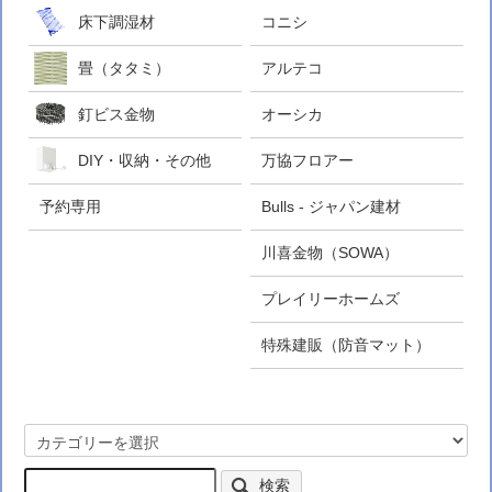
床下調湿材
コニシ
畳（タタミ）
アルテコ
釘ビス金物
オーシカ
DIY・収納・その他
万協フロアー
予約専用
Bulls - ジャパン建材
川喜金物（SOWA）
プレイリーホームズ
特殊建販（防音マット）
検索