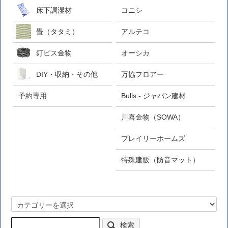
床下調湿材
コニシ
畳（タタミ）
アルテコ
釘ビス金物
オーシカ
DIY・収納・その他
万協フロアー
予約専用
Bulls - ジャパン建材
川喜金物（SOWA）
プレイリーホームズ
特殊建販（防音マット）
検索