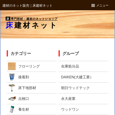
メニュー
建材のネット販売｜床建材ネット
床
専門部材・建材のネットショップ
床建材ネット
カテゴリー
グループ
フローリング
在庫処分品
接着剤
DAIKEN(大建工業）
床下地部材
朝日ウッドテック
点検口
永大産業
養生材
ウッドワン